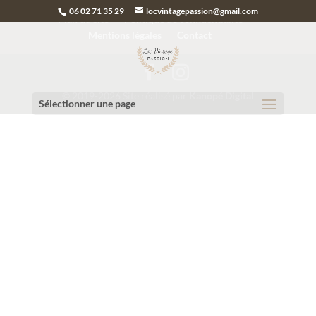
06 02 71 35 29
locvintagepassion@gmail.com
Plan du site
Politique de confidentialité
Mentions légales
Contact
© 2019-2026 Site réalisé par
Kanopé Digital
Sélectionner une page